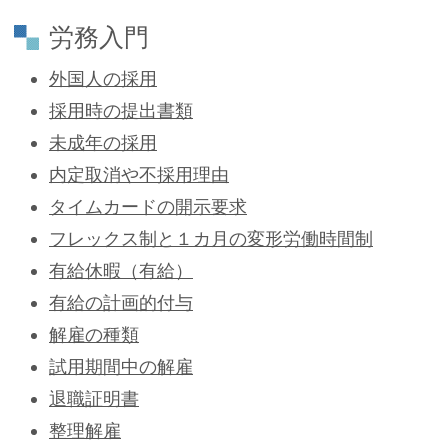
労務入門
外国人の採用
採用時の提出書類
未成年の採用
内定取消や不採用理由
タイムカードの開示要求
フレックス制と１カ月の変形労働時間制
有給休暇（有給）
有給の計画的付与
解雇の種類
試用期間中の解雇
退職証明書
整理解雇