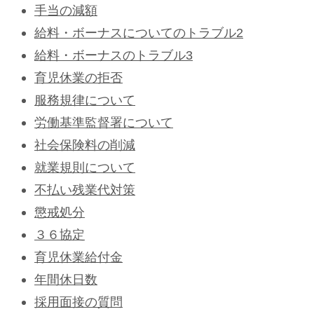
手当の減額
給料・ボーナスについてのトラブル2
給料・ボーナスのトラブル3
育児休業の拒否
服務規律について
労働基準監督署について
社会保険料の削減
就業規則について
不払い残業代対策
懲戒処分
３６協定
育児休業給付金
年間休日数
採用面接の質問