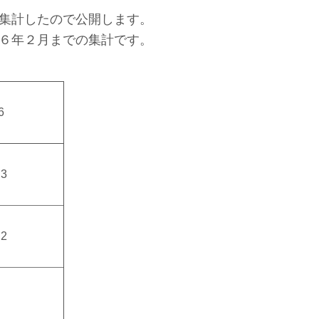
集計したので公開します。
６年２月までの集計です。
6
.3
.2