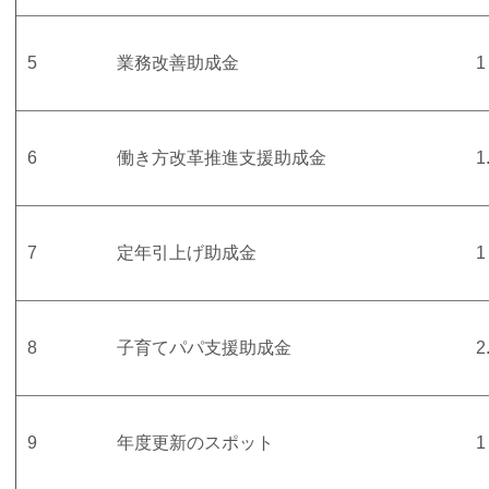
5
業務改善助成金
1
6
働き方改革推進支援助成金
1
7
定年引上げ助成金
1
8
子育てパパ支援助成金
2
9
年度更新のスポット
1