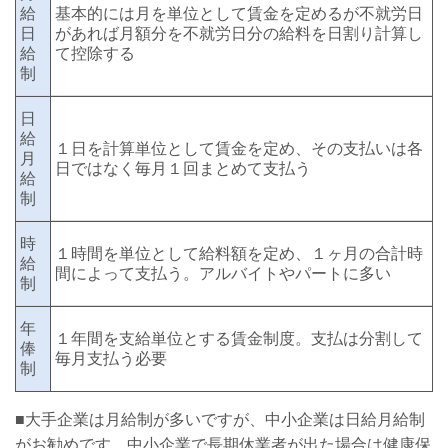
給
基本的には月を単位として賃金を定めるが不就労日
日
があれば月額分を不就労日分の給料を日割り計算し
給
て控除する
制
日
給
１日を計算単位として賃金を定め、その支払いは各
月
日ではなく毎月１回まとめて支払う
給
制
時
１時間を単位として給料額を定め、１ヶ月の合計時
給
間によって支払う。アルバイトやパートに多い
制
年
１年間を支給単位とする賃金制度。支払は分割して
俸
毎月支払う必要
制
■大手企業は月給制が多いですが、中小企業は日給月給制
がお勧めです。中小企業で長期休業者が出た場合は健康保