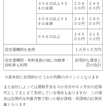
３５キロ以上４５
２０９
２４４
キロ未満
００円
００円
４５キロ以上５５
２４５
２８０
キロ未満
００円
００円
２４５
３１６
５５キロ以上
００円
００円
③交通機関を使用
１カ月１０万円
④交通機関・有料道路の他に自動車・
合理的な運賃と
自転車も利用
②の合計
※基本的に合理的かどうかが判断のポイントとなります
また会社によっては通勤手当を３か月分や６ヶ月分の定期
代としてまとまて支給している場合もありますが、この場
合は定期代を対象月数で割った額が課税・非課税の計算対
象となります。