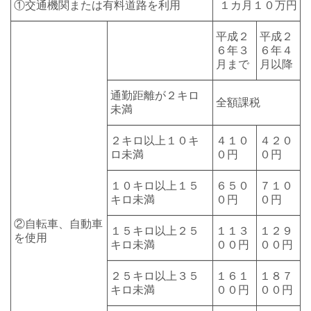
①交通機関または有料道路を利用
１カ月１０万円
平成２
平成２
６年３
６年４
月まで
月以降
通勤距離が２キロ
全額課税
未満
２キロ以上１０キ
４１０
４２０
ロ未満
０円
０円
１０キロ以上１５
６５０
７１０
キロ未満
０円
０円
②自転車、自動車
１５キロ以上２５
１１３
１２９
を使用
キロ未満
００円
００円
２５キロ以上３５
１６１
１８７
キロ未満
００円
００円