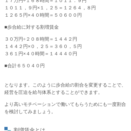
１７万円÷１６８時間＝１０１１．９円
１０１１，９円×１，２５＝１２６４，８円
１２６５円×４０時間＝５０６００円
■歩合給に対する割増賃金
３０万円÷２０８時間＝１４４２円
１４４２円×０，２５＝３６０，５円
３６１円×４０時間＝１４４４０円
■合計６５０４０円
となります。このように歩合給の割合を変更することで、
経営を圧迫を給与体系とすることができます。
より高いモチベーションで働いてもらうためにも一度割合
を検討してみましょう。
割増賃金とは